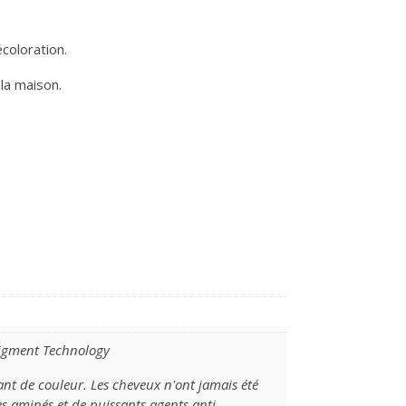
coloration.
la maison.
Pigment Technology
ant de couleur. Les cheveux n'ont jamais été
es aminés et de puissants agents anti-