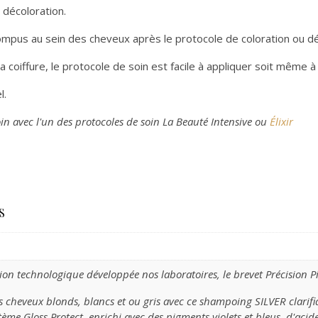
a décoloration.
 rompus au sein des cheveux après le protocole de coloration ou dé
coiffure, le protocole de soin est facile à appliquer soit même à 
l.
in avec l'un des protocoles de soin La Beauté Intensive ou
Élixir
S
ion technologique développée nos laboratoires, le brevet Précision 
 cheveux blonds, blancs et ou gris avec ce shampoing SILVER clarifi
ème Gloss Protect, enrichi avec des pigments violets et bleus, d'acid