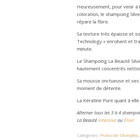
Heureusement, pour venir à bo
coloration, le shampoing Silve
répare la fibre.
Sa texture très épaisse et s
Technology » enrobent et tr
minute.
Le Shampoing La Beauté Silve
hautement concentrés nettoi
Sa mousse onctueuse et ses 
moment de détente.
La Kératine Pure quant à elle 
Alterner tous les 3 à 4 shampo
La Beauté
Intensive
ou
Élixir
Catégories :
Protocole Silverplex
,