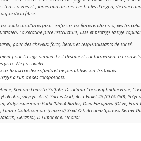
 les tons cuivrés et jaunes non désirés. Les huiles d'argan, de macada
idique de la fibre.
e les ponts disulfures pour renforcer les fibres endommagées les colora
idien. La kératine pure restructure, lisse et protège la tige capillai
pareil, pour des cheveux forts, beaux et resplendissants de santé.
ement pour l'usage auquel il est destiné et conformément au conseils 
es yeux. Ne pas avaler.
 de la portée des enfants et ne pas utiliser sur les bébés.
llergie à l'un de ses composants.
taine, Sodium Laureth Sulfate, Disodium Cocoamphodiacetate, Coca
yl alcohol,salycylicAcid, Sorbis Acid, Acid Violet 43 (CI 60730), Poly
tin, Butyrospermum Parki (Shea) Butter, Olea Europaea (Olive) Fruit
, Linum Usitatissimum (Linseed) Seed Oil, Argania Spinosa Kernel Oi
Coumarin, Geraniol, D-Limonene, Linallol