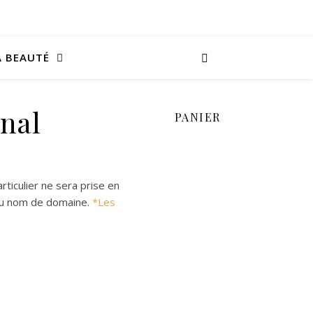
A BEAUTÉ
onal
PANIER
iculier ne sera prise en
e du nom de domaine.
*Les